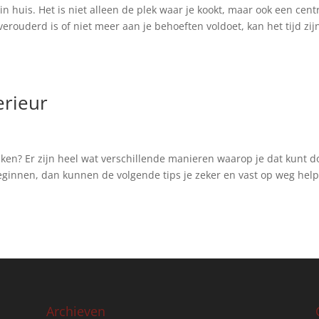
n huis. Het is niet alleen de plek waar je kookt, maar ook een cent
erouderd is of niet meer aan je behoeften voldoet, kan het tijd zij
erieur
maken? Er zijn heel wat verschillende manieren waarop je dat kunt d
beginnen, dan kunnen de volgende tips je zeker en vast op weg hel
Archieven