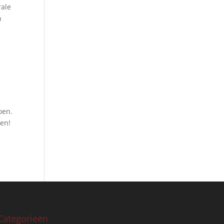
rale
n
oen.
pen!
Categorieën