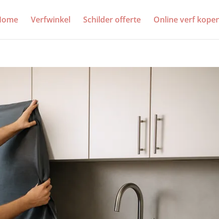
Home
Verfwinkel
Schilder offerte
Online verf kope