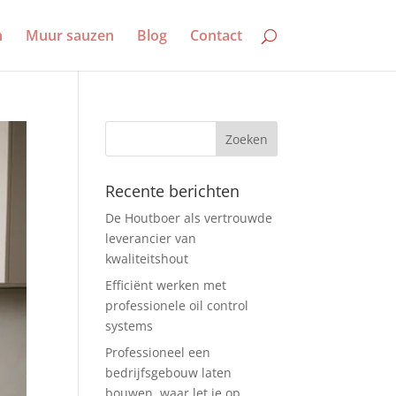
n
Muur sauzen
Blog
Contact
Recente berichten
De Houtboer als vertrouwde
leverancier van
kwaliteitshout
Efficiënt werken met
professionele oil control
systems
Professioneel een
bedrijfsgebouw laten
bouwen, waar let je op