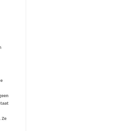
n
de
 geen
staat
. Ze