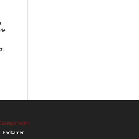
e
 de
en
Categorieën
Badkamer