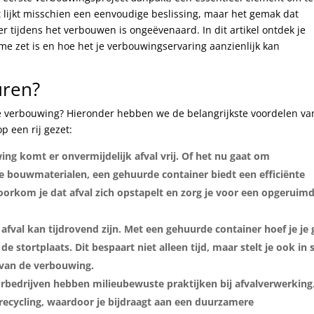
 lijkt misschien een eenvoudige beslissing, maar het gemak dat
r tijdens het verbouwen is ongeëvenaard. In dit artikel ontdek je
e zet is en hoe het je verbouwingservaring aanzienlijk kan
uren?
je verbouwing? Hieronder hebben we de belangrijkste voordelen va
p een rij gezet:
wing komt er onvermijdelijk afval vrij. Of het nu gaat om
ge bouwmaterialen, een gehuurde container biedt een efficiënte
oorkom je dat afval zich opstapelt en zorg je voor een opgeruim
afval kan tijdrovend zijn. Met een gehuurde container hoef je je
e stortplaats. Dit bespaart niet alleen tijd, maar stelt je ook in 
 van de verbouwing.
urbedrijven hebben milieubewuste praktijken bij afvalverwerking
e recycling, waardoor je bijdraagt aan een duurzamere