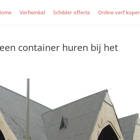
Home
Verfwinkel
Schilder offerte
Online verf kope
een container huren bij het