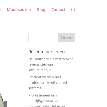
n
Muur sauzen
Blog
Contact
Recente berichten
De Houtboer als vertrouwde
leverancier van
kwaliteitshout
Efficiënt werken met
professionele oil control
systems
Professioneel een
bedrijfsgebouw laten
bouwen, waar let je op