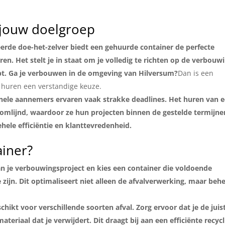
 jouw doelgroep
erde doe-het-zelver biedt een gehuurde container de perfecte
ren. Het stelt je in staat om je volledig te richten op de verbouw
pt. Ga je verbouwen in de omgeving van Hilversum?
Dan is een
huren een verstandige keuze.
nele aannemers ervaren vaak strakke deadlines. Het huren van 
omlijnd, waardoor ze hun projecten binnen de gestelde termijne
ehele efficiëntie en klanttevredenheid.
ainer?
 je verbouwingsproject en kies een container die voldoende
 zijn. Dit optimaliseert niet alleen de afvalverwerking, maar beh
schikt voor verschillende soorten afval. Zorg ervoor dat je de juis
teriaal dat je verwijdert. Dit draagt bij aan een efficiënte recycl