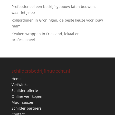
Professioneel een bedrijfsgebouw laten bouwen,
waar let je op
Rolgordijnen in Groningen, de beste keuze voor jouw
raam
Keuken wrappen in Friesland, lokaal en
professioneel
schildersbedrijfinutrecht.nl
Home
Verfwinkel
Schilder offerte
Online verf kopen
Muur sauzen
Schilder partners
Contact